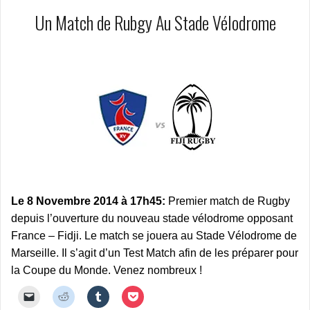
Un Match de Rubgy Au Stade Vélodrome
Le 8 Novembre 2014 à 17h45:
Premier match de Rugby
depuis l’ouverture du nouveau stade vélodrome opposant
France – Fidji. Le match se jouera au Stade Vélodrome de
Marseille. Il s’agit d’un Test Match afin de les préparer pour
la Coupe du Monde. Venez nombreux !
C
C
C
C
l
l
l
l