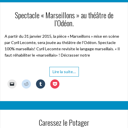
Spectacle « Marseillons » au théâtre de
l’Odéon.
A partir du 31 janvier 2015, la pièce « Marseillons » mise en scène
par Cyril Lecomte, sera jouée au théâtre de l’Odéon. Spectacle
100% marseillais! Cyril Lecomte revisite le langage marseillais. « Il
faut réhabiliter le «marseillais» ! Décrasser notre
Lire la suite…
C
C
C
C
l
l
l
l
i
i
i
i
q
q
q
q
u
u
u
u
e
e
e
e
r
z
z
z
p
p
p
p
o
o
o
o
u
u
u
u
Caressez le Potager
r
r
r
r
e
p
p
p
n
a
a
a