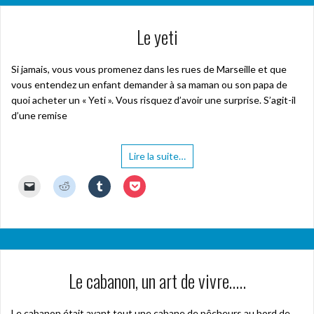
Le yeti
Si jamais, vous vous promenez dans les rues de Marseille et que
vous entendez un enfant demander à sa maman ou son papa de
quoi acheter un « Yeti ». Vous risquez d’avoir une surprise. S’agit-il
d’une remise
Lire la suite…
C
C
C
C
l
l
l
l
i
i
i
i
q
q
q
q
u
u
u
u
e
e
e
e
r
z
z
z
p
p
p
p
o
o
o
o
u
u
u
u
Le cabanon, un art de vivre…..
r
r
r
r
e
p
p
p
n
a
a
a
v
r
r
r
o
t
t
t
Le cabanon était avant tout une cabane de pêcheurs au bord de