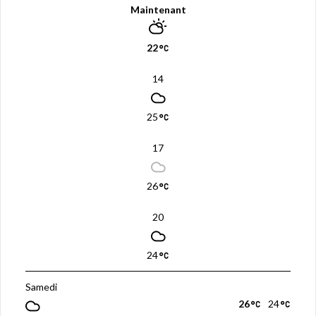
ê
t
Maintenant
r
e
)
22
14
25
17
26
20
24
Samedi
26
24