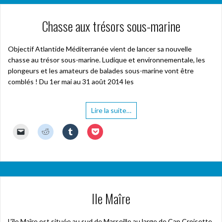
Chasse aux trésors sous-marine
Objectif Atlantide Méditerranée vient de lancer sa nouvelle
chasse au trésor sous-marine. Ludique et environnementale, les
plongeurs et les amateurs de balades sous-marine vont être
comblés ! Du 1er mai au 31 août 2014 les
Lire la suite…
C
C
C
C
l
l
l
l
i
i
i
i
q
q
q
q
u
u
u
u
e
e
e
e
r
z
z
z
p
p
p
p
o
o
o
o
u
u
u
u
Ile Maîre
r
r
r
r
e
p
p
p
n
a
a
a
v
r
r
r
o
t
t
t
L’île Maîre est située au sud de Marseille au large de Cap Croisette