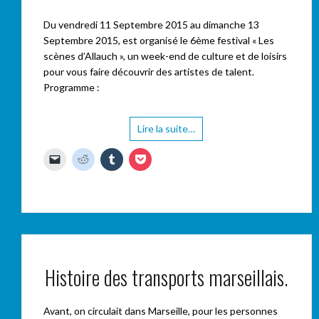
Du vendredi 11 Septembre 2015 au dimanche 13
Septembre 2015, est organisé le 6ème festival « Les
scènes d’Allauch », un week-end de culture et de loisirs
pour vous faire découvrir des artistes de talent.
Programme :
Lire la suite…
C
C
C
C
l
l
l
l
i
i
i
i
q
q
q
q
u
u
u
u
e
e
e
e
r
z
z
z
p
p
p
p
o
o
o
o
u
u
u
u
r
r
r
r
e
p
p
p
n
a
a
a
Histoire des transports marseillais.
v
r
r
r
o
t
t
t
y
a
a
a
e
g
g
g
Avant, on circulait dans Marseille, pour les personnes
r
e
e
e