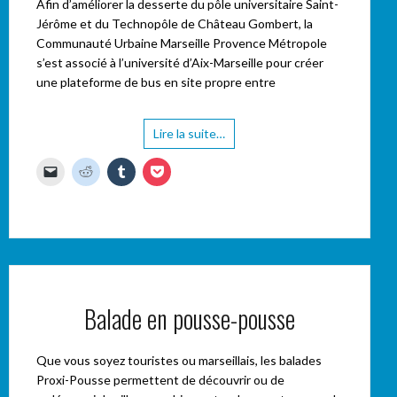
Afin d’améliorer la desserte du pôle universitaire Saint-
Jérôme et du Technopôle de Château Gombert, la
Communauté Urbaine Marseille Provence Métropole
s’est associé à l’université d’Aix-Marseille pour créer
une plateforme de bus en site propre entre
Lire la suite…
C
C
C
C
l
l
l
l
i
i
i
i
q
q
q
q
u
u
u
u
e
e
e
e
r
z
z
z
p
p
p
p
o
o
o
o
u
u
u
u
r
r
r
r
e
p
p
p
n
a
a
a
Balade en pousse-pousse
v
r
r
r
o
t
t
t
y
a
a
a
e
g
g
g
Que vous soyez touristes ou marseillais, les balades
r
e
e
e
u
r
r
r
Proxi-Pousse permettent de découvrir ou de
n
s
s
s