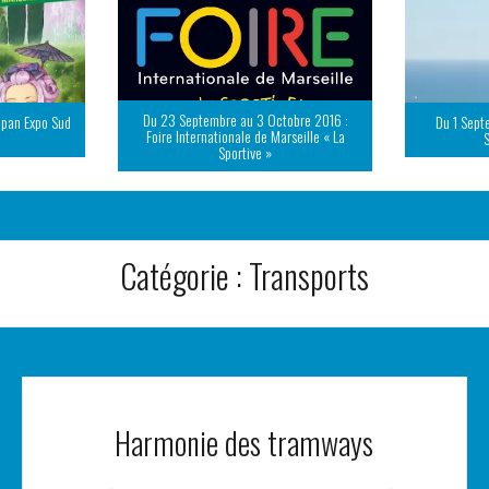
Du 23 Septembre au 3 Octobre 2016 :
apan Expo Sud
Du 1 Sept
Foire Internationale de Marseille « La
Sportive »
Catégorie :
Transports
Harmonie des tramways