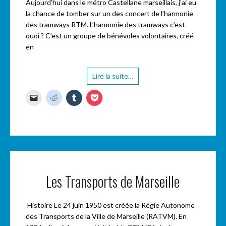
Aujourd’hui dans le métro Castellane marseillais, j’ai eu
la chance de tomber sur un des concert de l’harmonie
des tramways RTM. L’harmonie des tramways c’est
quoi ? C’est un groupe de bénévoles volontaires, créé
en
Lire la suite…
C
C
C
C
l
l
l
l
i
i
i
i
q
q
q
q
u
u
u
u
e
e
e
e
r
z
z
z
p
p
p
p
o
o
o
o
u
u
u
u
r
r
r
r
e
p
p
p
n
a
a
a
Les Transports de Marseille
v
r
r
r
o
t
t
t
y
a
a
a
e
g
g
g
Histoire Le 24 juin 1950 est créée la Régie Autonome
r
e
e
e
u
r
r
r
des Transports de la Ville de Marseille (RATVM). En
n
s
s
s