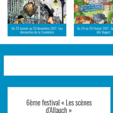
Du 29 Janvier au 26 Novembre 2017 : Les
Du 24 au 26 Février 2017 : J
dimanches de la Canebière
(8e Vague)
6ème festival « Les scènes
d’Allauch »