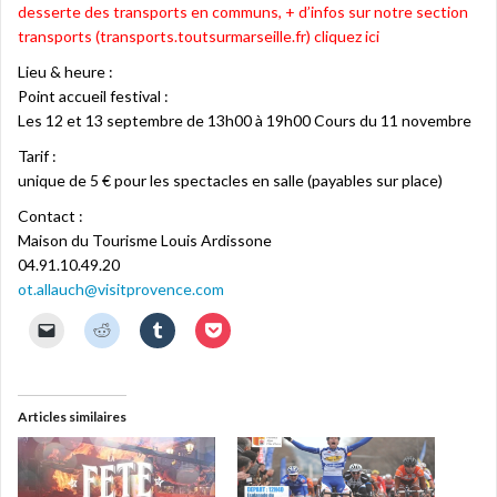
desserte des transports en communs, + d’infos sur notre section
transports (transports.toutsurmarseille.fr) cliquez ici
Lieu & heure :
Point accueil festival :
Les 12 et 13 septembre de 13h00 à 19h00 Cours du 11 novembre
Tarif :
unique de 5 € pour les spectacles en salle (payables sur place)
Contact :
Maison du Tourisme Louis Ardissone
04.91.10.49.20
ot.allauch@visitprovence.com
C
C
C
C
l
l
l
l
i
i
i
i
q
q
q
q
u
u
u
u
e
e
e
e
r
z
z
z
Articles similaires
p
p
p
p
o
o
o
o
u
u
u
u
r
r
r
r
e
p
p
p