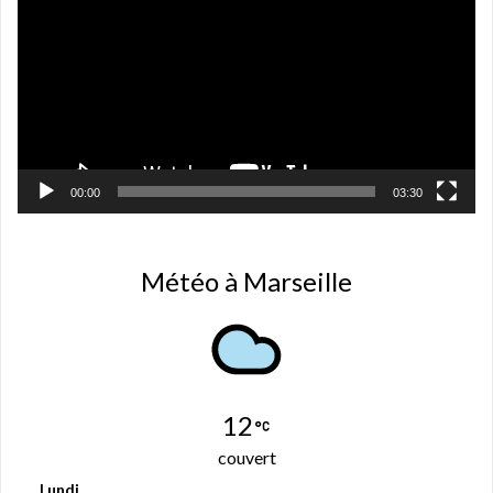
l
e
f
e
n
ê
t
r
e
)
00:00
03:30
Météo à Marseille
12
couvert
Lundi