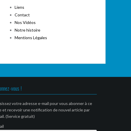
Liens
Contact
Nos Vidéos
Notre histoire
Mentions Légales
onnez-vous !
sissez votre adresse e-mail pour vous abonner à ce
e et recevoir une notification de nouvel article par
il. (Service gratuit)
ail