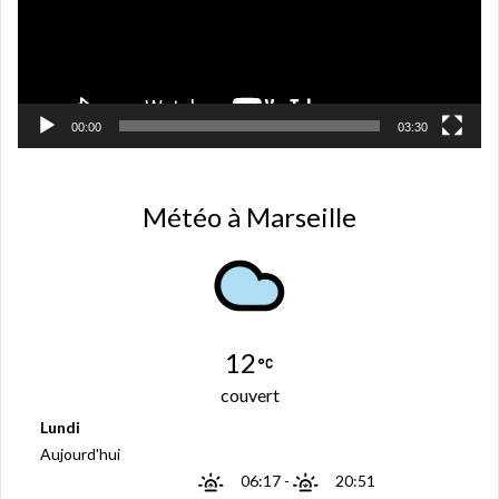
ê
t
r
e
)
00:00
03:30
Météo à Marseille
12
couvert
Lundi
Aujourd'hui
06:17
-
20:51