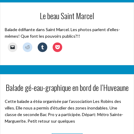
Le beau Saint Marcel
Balade édifiante dans Saint Marcel. Les photos parlent d’elles-
mêmes! Que font les pouvoirs publics?!!
C
C
C
C
l
l
l
l
i
i
i
i
q
q
q
q
u
u
u
u
e
e
e
e
r
z
z
z
p
p
p
p
o
o
o
o
u
u
u
u
Balade gé-eau-graphique en bord de l’Huveaune
r
r
r
r
e
p
p
p
n
a
a
a
v
r
r
r
o
t
t
t
Cette balade a étéa organisée par l’association Les Robins des
y
a
a
a
villes. Elle nous a permis d’étudier des zones inondables. Une
e
g
g
g
r
e
e
e
classe de seconde Bac Pro y a participée. Départ: Métro Sainte-
u
r
r
r
n
s
s
s
Marguerite. Petit retour sur quelques
l
u
u
u
i
r
r
r
e
R
T
P