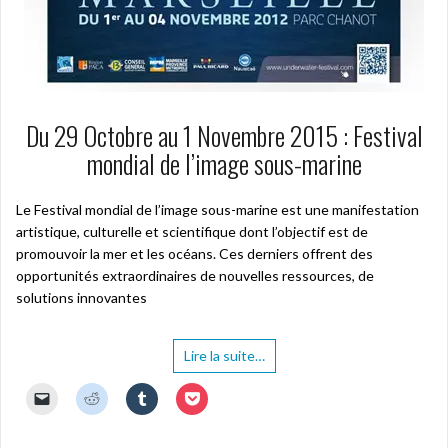
Du 29 Octobre au 1 Novembre 2015 : Festival
mondial de l’image sous-marine
Le Festival mondial de l’image sous-marine est une manifestation
artistique, culturelle et scientifique dont l’objectif est de
promouvoir la mer et les océans. Ces derniers offrent des
opportunités extraordinaires de nouvelles ressources, de
solutions innovantes
Lire la suite…
C
C
C
C
l
l
l
l
i
i
i
i
q
q
q
q
u
u
u
u