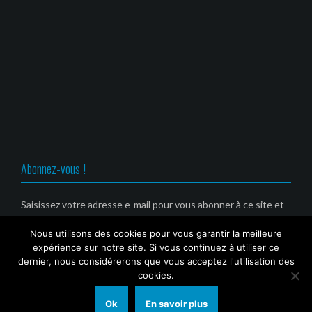
i
u
u
u
r
(
n
n
n
e
o
e
e
e
)
u
n
n
n
v
o
o
o
r
u
u
u
e
v
v
v
d
e
e
e
a
l
l
l
n
l
l
l
s
e
e
e
u
f
f
f
n
e
e
e
e
n
n
n
n
ê
ê
ê
o
t
t
t
u
r
r
r
v
e
e
e
Abonnez-vous !
e
)
)
)
l
l
e
f
Saisissez votre adresse e-mail pour vous abonner à ce site et
e
recevoir une notification de nouvel article par email. (Service
n
ê
Nous utilisons des cookies pour vous garantir la meilleure
gratuit)
t
r
expérience sur notre site. Si vous continuez à utiliser ce
e
Email
dernier, nous considérerons que vous acceptez l'utilisation des
)
cookies.
Ok
En savoir plus