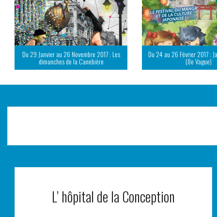
Du 29 Janvier au 26 Novembre 2017 : Les
Du 24 au 26 Février 2017 : J
dimanches de la Canebière
(8e Vague)
L’ hôpital de la Conception