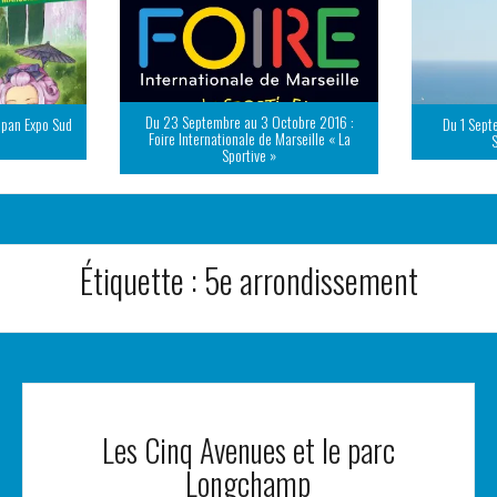
Du 23 Septembre au 3 Octobre 2016 :
apan Expo Sud
Du 1 Sept
Foire Internationale de Marseille « La
Sportive »
Étiquette :
5e arrondissement
Les Cinq Avenues et le parc
Longchamp