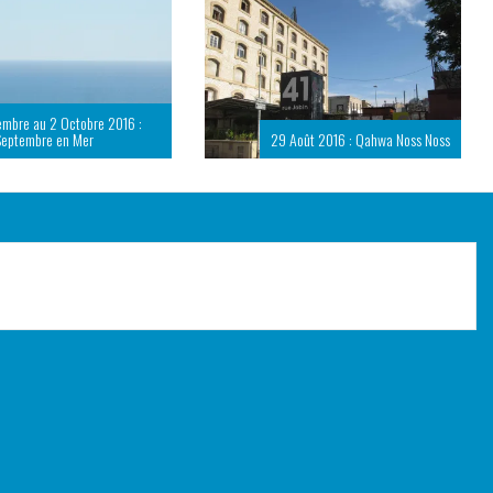
embre au 2 Octobre 2016 :
Septembre en Mer
29 Août 2016 : Qahwa Noss Noss