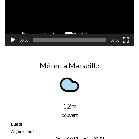
e
f
e
n
ê
t
r
e
)
00:00
03:30
Météo à Marseille
12
couvert
Lundi
Aujourd'hui
06:17
-
20:51