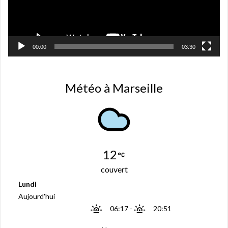
ê
t
r
e
)
00:00
03:30
Météo à Marseille
12
couvert
Lundi
Aujourd'hui
06:17
-
20:51