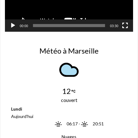
t
r
e
)
00:00
03:30
Météo à Marseille
12
couvert
Lundi
Aujourd'hui
06:17
-
20:51
Nuages