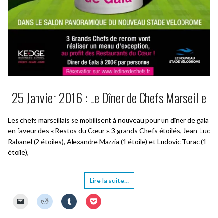
25 Janvier 2016 : Le Dîner de Chefs Marseille
Les chefs marseillais se mobilisent à nouveau pour un dîner de gala
en faveur des « Restos du Cœur ». 3 grands Chefs étoilés, Jean-Luc
Rabanel (2 étoiles), Alexandre Mazzia (1 étoile) et Ludovic Turac (1
étoile),
Lire la suite…
C
C
C
C
l
l
l
l
i
i
i
i