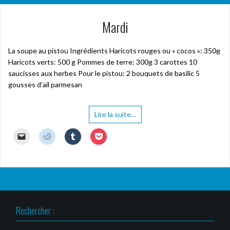
Mardi
La soupe au pistou Ingrédients Haricots rouges ou « cocos »: 350g
Haricots verts: 500 g Pommes de terre: 300g 3 carottes 10
saucisses aux herbes Pour le pistou: 2 bouquets de basilic 5
gousses d’ail parmesan
Lire la suite…
C
C
C
C
l
l
l
l
i
i
i
i
q
q
q
q
u
u
u
u
e
e
e
e
r
z
z
z
p
p
p
p
o
o
o
o
u
u
u
u
r
r
r
r
Rechercher :
e
p
p
p
n
a
a
a
v
r
r
r
o
t
t
t