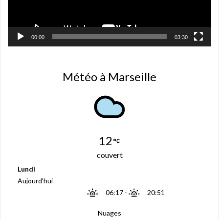
t
r
e
)
00:00
03:30
Météo à Marseille
12
couvert
Lundi
Aujourd'hui
06:17
-
20:51
Nuages