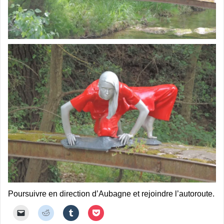
Poursuivre en direction d’Aubagne et rejoindre l’autoroute.
C
C
C
C
l
l
l
l