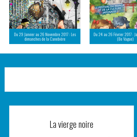
Du 29 Janvier au 26 Novembre 2017 : Les
Du 24 au 26 Février 2017 : J
dimanches de la Canebière
(8e Vague)
La vierge noire