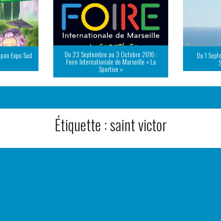
Du 23 Septembre au 3 Octobre 2016 :
apan Expo Sud
Du 1 Sept
Foire Internationale de Marseille « La
Sportive »
Étiquette :
saint victor