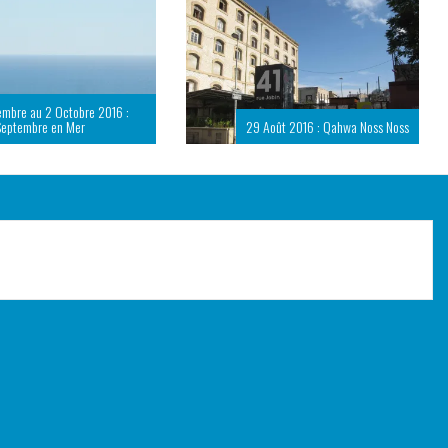
embre au 2 Octobre 2016 :
Septembre en Mer
29 Août 2016 : Qahwa Noss Noss