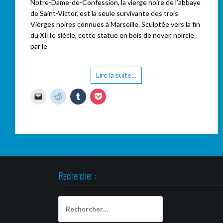
Notre-Dame-de-Confession, la vierge noire de l’abbaye
de Saint-Victor, est la seule survivante des trois
Vierges noires connues à Marseille. Sculptée vers la fin
du XIIIe siècle, cette statue en bois de noyer, noircie
par le
Lire la suite…
C
C
C
C
l
l
l
l
i
i
i
i
q
q
q
q
u
u
u
u
e
e
e
e
r
z
z
z
p
p
p
p
o
o
o
o
u
u
u
u
r
r
r
r
e
p
p
p
n
a
a
a
Rechercher :
v
r
r
r
o
t
t
t
y
a
a
a
e
g
g
g
Rechercher :
r
e
e
e
u
r
r
r
n
s
s
s