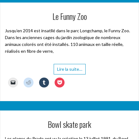
Le Funny Zoo
Jusqu’en 2014 est insatllé dans le parc Longchamp, le Funny Zoo.
Dans les anciennes cages du jardin zoologique de nombreux
animaux colorés ont été installés. 110 animaux en taille réelle,
réalisés en fibre de verre,
Lire la suite…
C
C
C
C
l
l
l
l
i
i
i
i
q
q
q
q
u
u
u
u
e
e
e
e
r
z
z
z
p
p
p
p
o
o
o
o
u
u
u
u
Bowl skate park
r
r
r
r
e
p
p
p
n
a
a
a
v
r
r
r
o
t
t
t
Les plages du Prado ont vu la création le 13 juillet 1991, du Bowl