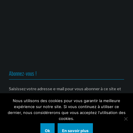
i
u
u
u
r
(
n
n
n
e
o
e
e
e
)
u
n
n
n
v
o
o
o
r
u
u
u
e
v
v
v
d
e
e
e
a
l
l
l
n
l
l
l
s
e
e
e
u
f
f
f
n
e
e
e
e
n
n
n
n
ê
ê
ê
o
t
t
t
u
r
r
r
v
e
e
e
Abonnez-vous !
e
)
)
)
l
l
e
f
Saisissez votre adresse e-mail pour vous abonner à ce site et
e
recevoir une notification de nouvel article par email. (Service
n
ê
Nous utilisons des cookies pour vous garantir la meilleure
gratuit)
t
r
expérience sur notre site. Si vous continuez à utiliser ce
e
Email
dernier, nous considérerons que vous acceptez l'utilisation des
)
cookies.
Ok
En savoir plus