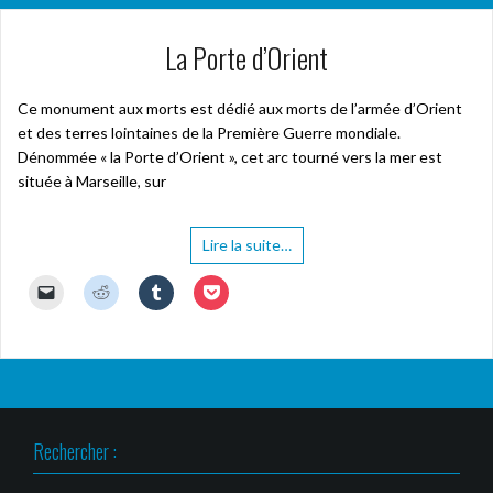
La Porte d’Orient
Ce monument aux morts est dédié aux morts de l’armée d’Orient
et des terres lointaines de la Première Guerre mondiale.
Dénommée « la Porte d’Orient », cet arc tourné vers la mer est
située à Marseille, sur
Lire la suite…
C
C
C
C
l
l
l
l
i
i
i
i
q
q
q
q
u
u
u
u
e
e
e
e
r
z
z
z
p
p
p
p
o
o
o
o
u
u
u
u
r
r
r
r
Rechercher :
e
p
p
p
n
a
a
a
v
r
r
r
o
t
t
t