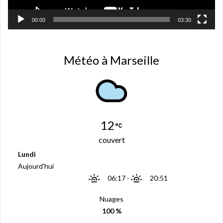
t
r
e
00:00
03:30
)
Météo à Marseille
12
couvert
Lundi
Aujourd'hui
06:17
-
20:51
Nuages
100 %