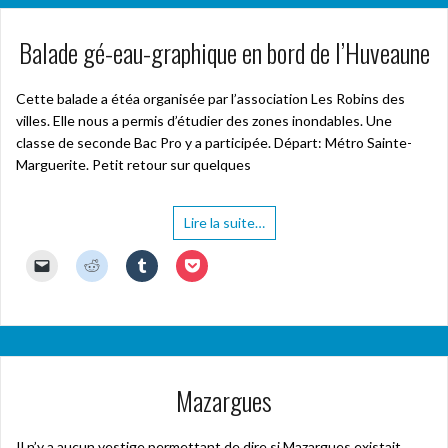
Balade gé-eau-graphique en bord de l’Huveaune
Cette balade a étéa organisée par l’association Les Robins des
villes. Elle nous a permis d’étudier des zones inondables. Une
classe de seconde Bac Pro y a participée. Départ: Métro Sainte-
Marguerite. Petit retour sur quelques
Lire la suite…
C
C
C
C
l
l
l
l
i
i
i
i
q
q
q
q
u
u
u
u
e
e
e
e
r
z
z
z
p
p
p
p
o
o
o
o
u
u
u
u
Mazargues
r
r
r
r
e
p
p
p
n
a
a
a
v
r
r
r
o
t
t
t
Il n’y a aucun vestige permettant de dire si Mazargues existait