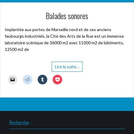
Balades sonores
Implantée aux portes de Marseille nord et de ses anciens
faubourgs industriels, la Cité des Arts de la Rue est un immense
laboratoire scénique de 36000 m2 avec 11000 m2 de bâtiments,
12500 m2 de
Lire la suite…
C
C
C
C
l
l
l
l
i
i
i
i
q
q
q
q
u
u
u
u
e
e
e
e
r
z
z
z
p
p
p
p
o
o
o
o
u
u
u
u
r
r
r
r
Rechercher :
e
p
p
p
n
a
a
a
v
r
r
r
o
t
t
t