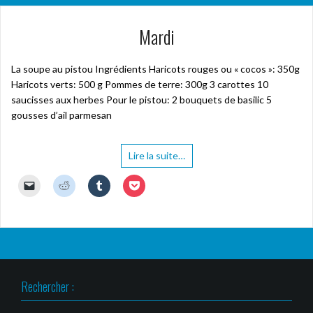
Mardi
La soupe au pistou Ingrédients Haricots rouges ou « cocos »: 350g
Haricots verts: 500 g Pommes de terre: 300g 3 carottes 10
saucisses aux herbes Pour le pistou: 2 bouquets de basilic 5
gousses d’ail parmesan
Lire la suite…
C
C
C
C
l
l
l
l
i
i
i
i
q
q
q
q
u
u
u
u
e
e
e
e
r
z
z
z
p
p
p
p
o
o
o
o
u
u
u
u
r
r
r
r
Rechercher :
e
p
p
p
n
a
a
a
v
r
r
r
o
t
t
t