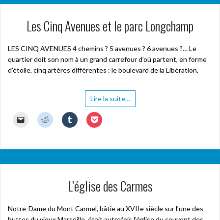
Les Cinq Avenues et le parc Longchamp
LES CINQ AVENUES 4 chemins ? 5 avenues ? 6 avenues ?… Le
quartier doit son nom à un grand carrefour d’où partent, en forme
d’étoile, cinq artères différentes : le boulevard de la Libération,
Lire la suite…
C
C
C
C
l
l
l
l
i
i
i
i
q
q
q
q
u
u
u
u
e
e
e
e
r
z
z
z
p
p
p
p
o
o
o
o
u
u
u
u
L’église des Carmes
r
r
r
r
e
p
p
p
n
a
a
a
v
r
r
r
o
t
t
t
Notre-Dame du Mont Carmel, bâtie au XVIIe siècle sur l’une des
y
a
a
a
buttes du vieux Marseille, était autrefois l’église du couvent des