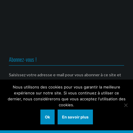
u
n
n
n
v
o
o
o
r
u
u
u
e
v
v
v
d
e
e
e
a
l
l
l
n
l
l
l
s
e
e
e
u
f
f
f
n
e
e
e
e
n
n
n
n
ê
ê
ê
o
t
t
t
u
r
r
r
v
e
e
e
Abonnez-vous !
e
)
)
)
l
l
e
f
Saisissez votre adresse e-mail pour vous abonner à ce site et
e
recevoir une notification de nouvel article par email. (Service
n
ê
Nous utilisons des cookies pour vous garantir la meilleure
gratuit)
t
r
expérience sur notre site. Si vous continuez à utiliser ce
e
Email
dernier, nous considérerons que vous acceptez l'utilisation des
)
cookies.
Ok
En savoir plus