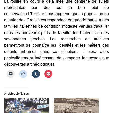
La fouille en cours a déjà livré une centaine de sujets
représentés par des os en bon état de
conservation.L’histoire nous apprend que la population du
quartier des Crottes correspondant en grande partie à des
familles italiennes de condition modeste venues travailler
dans les nouveaux ports de la ville, les huileries ou les
savonneries proches. Les recherches en archives
permettront de connaître les identités et les métiers des
défunts inhumés dans ce cimetière. Il sera alors
particulièrement intéressant de comparer les textes aux
découvertes archéologiques.
C
C
C
C
l
l
l
l
i
i
i
i
q
q
q
q
u
u
u
u
e
e
e
e
r
z
z
z
Articles similaires
p
p
p
p
o
o
o
o
u
u
u
u
r
r
r
r
e
p
p
p
n
a
a
a