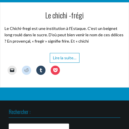
Le chichi -frégi
Le Chichi-fregi est une institution à l’Estaque. C’est un beignet
long roulé dans le sucre. D’où peut bien venir le nom de ces délices
? En provençal, « fregir » signifie frire. Et « chichi
Lire la suite…
C
C
C
C
l
l
l
l
i
i
i
i
q
q
q
q
u
u
u
u
e
e
e
e
r
z
z
z
p
p
p
p
o
o
o
o
u
u
u
u
r
r
r
r
Rechercher :
e
p
p
p
n
a
a
a
v
r
r
r
o
t
t
t
y
a
a
a
Rechercher :