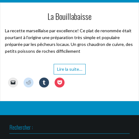
La Bouillabaisse
La recette marseillaise par excellence! Ce plat de renommée était
pourtant à l’origine une préparation très simple et populaire
préparée par les pêcheurs locaux. Un gros chaudron de cuivre, des
petits poissons de roches difficilement
Lire la suite…
C
C
C
C
l
l
l
l
i
i
i
i
q
q
q
q
u
u
u
u
e
e
e
e
r
z
z
z
p
p
p
p
o
o
o
o
u
u
u
u
r
r
r
r
Rechercher :
e
p
p
p
n
a
a
a
v
r
r
r
o
t
t
t