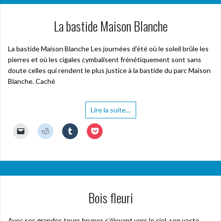
La bastide Maison Blanche
La bastide Maison Blanche Les journées d’été où le soleil brûle les
pierres et où les cigales cymbalisent frénétiquement sont sans
doute celles qui rendent le plus justice à la bastide du parc Maison
Blanche. Caché
Lire la suite…
C
C
C
C
l
l
l
l
i
i
i
i
q
q
q
q
u
u
u
u
e
e
e
e
r
z
z
z
p
p
p
p
o
o
o
o
u
u
u
u
Bois fleuri
r
r
r
r
e
p
p
p
n
a
a
a
v
r
r
r
o
t
t
t
Avec ses grandes tours brunes s’élevant vers le ciel, son vaste