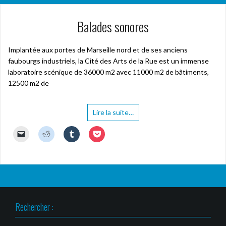
Balades sonores
Implantée aux portes de Marseille nord et de ses anciens
faubourgs industriels, la Cité des Arts de la Rue est un immense
laboratoire scénique de 36000 m2 avec 11000 m2 de bâtiments,
12500 m2 de
Lire la suite…
C
C
C
C
l
l
l
l
i
i
i
i
q
q
q
q
u
u
u
u
e
e
e
e
r
z
z
z
p
p
p
p
o
o
o
o
u
u
u
u
r
r
r
r
Rechercher :
e
p
p
p
n
a
a
a
v
r
r
r
o
t
t
t