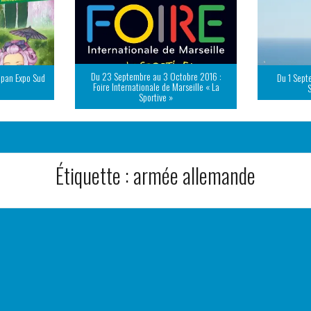
Du 23 Septembre au 3 Octobre 2016 :
apan Expo Sud
Du 1 Sept
Foire Internationale de Marseille « La
Sportive »
Étiquette :
armée allemande