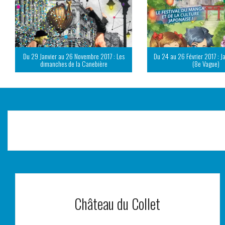
Du 29 Janvier au 26 Novembre 2017 : Les
Du 24 au 26 Février 2017 : J
dimanches de la Canebière
(8e Vague)
Château du Collet