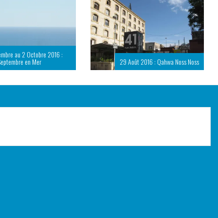
embre au 2 Octobre 2016 :
Septembre en Mer
29 Août 2016 : Qahwa Noss Noss