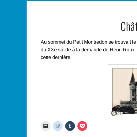
Chât
Au sommet du Petit Montredon se trouvait le ch
du XXe siècle à la demande de Henri Roux. I
cette dernière.
C
C
C
C
l
l
l
l
i
i
i
i