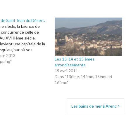
 de Saint Jean du Désert.
 siècle, la faïence de
 concurrence celle de
Au XVIIIème siècle,
devient une capitale de la
usqu’au jour où ses
 ouvriers mécontents de
bre 2013
Les 13, 14 et 15 èmes
itions de travail, quittent
pping"
arrondissements
ur rejoindre Gênes, ville
19 avril 2014
tte désertion engendrera la
Dans "13ème, 14ème, 15ème et
 progressive des
16ème"
s.…
Les bains de mer à Arenc