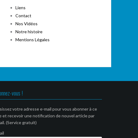
Liens
Contact
Nos Vidéos
Notre histoire
Mentions Légales
onnez-vous !
sissez votre adresse e-mail pour vous abonner à ce
e et recevoir une notification de nouvel article par
il. (Service gratuit)
ail