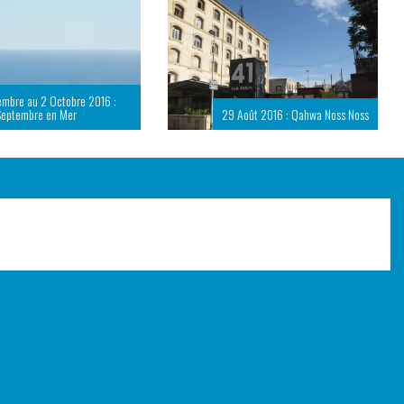
embre au 2 Octobre 2016 :
Septembre en Mer
29 Août 2016 : Qahwa Noss Noss