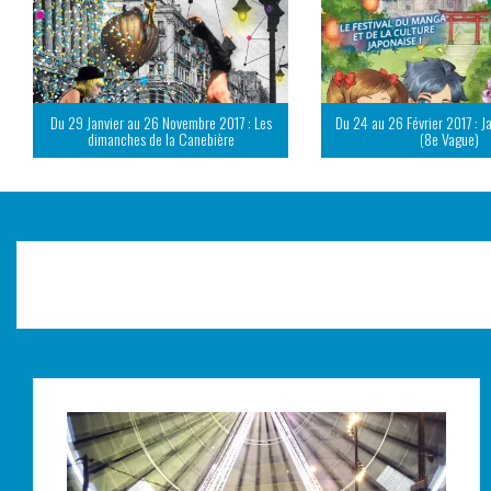
Du 29 Janvier au 26 Novembre 2017 : Les
Du 24 au 26 Février 2017 : J
dimanches de la Canebière
(8e Vague)