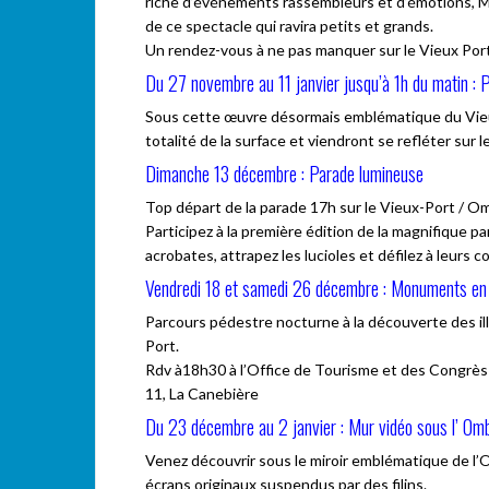
riche d’événements rassembleurs et d’émotions, Ma
de ce spectacle qui ravira petits et grands.
Un rendez-vous à ne pas manquer sur le Vieux Port
Du 27 novembre au 11 janvier jusqu’à 1h du matin : P
Sous cette œuvre désormais emblématique du Vieux
totalité de la surface et viendront se refléter sur le
Dimanche 13 décembre : Parade lumineuse
Top départ de la parade 17h sur le Vieux-Port / O
Participez à la première édition de la magnifique p
acrobates, attrapez les lucioles et défilez à leurs co
Vendredi 18 et samedi 26 décembre : Monuments en 
Parcours pédestre nocturne à la découverte des il
Port.
Rdv à18h30 à l’Office de Tourisme et des Congrès
11, La Canebière
Du 23 décembre au 2 janvier : Mur vidéo sous l’ Om
Venez découvrir sous le miroir emblématique de l’
écrans originaux suspendus par des filins.