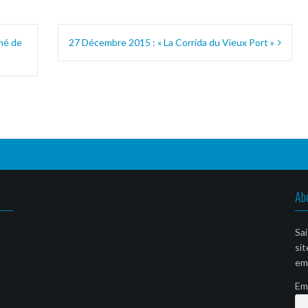
hé de
27 Décembre 2015 : « La Corrida du Vieux Port »
Ab
Sai
sit
ema
Em