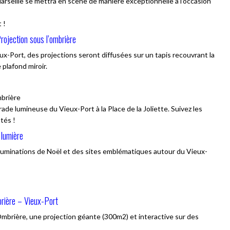
rseille se mettra en scène de manière exceptionnelle à l’occasion
 !
rojection sous l’ombrière
-Port, des projections seront diffusées sur un tapis recouvrant la
 plafond miroir.
mbrière
arade lumineuse du Vieux-Port à la Place de la Joliette. Suivez les
tés !
lumière
luminations de Noël et des sites emblématiques autour du Vieux-
brière – Vieux-Port
Ombrière, une projection géante (300m2) et interactive sur des