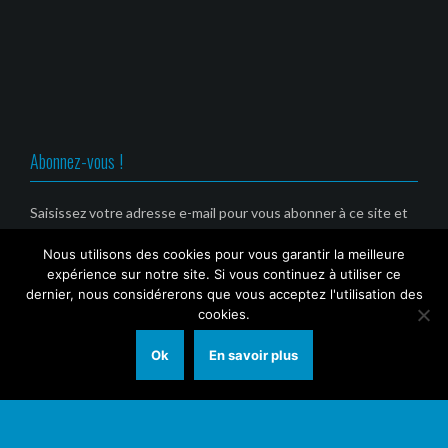
e
v
v
v
d
e
e
e
a
l
l
l
n
l
l
l
s
e
e
e
u
f
f
f
n
e
e
e
e
n
n
n
n
ê
ê
ê
o
t
t
t
u
r
r
r
v
e
e
e
Abonnez-vous !
e
)
)
)
l
l
e
f
Saisissez votre adresse e-mail pour vous abonner à ce site et
e
recevoir une notification de nouvel article par email. (Service
n
ê
Nous utilisons des cookies pour vous garantir la meilleure
gratuit)
t
r
expérience sur notre site. Si vous continuez à utiliser ce
e
Email
dernier, nous considérerons que vous acceptez l'utilisation des
)
cookies.
Ok
En savoir plus
© 2021 Tout Sur Marseille (TSM)