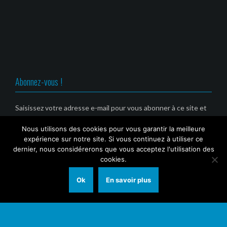
e
v
v
v
d
e
e
e
a
l
l
l
n
l
l
l
s
e
e
e
u
f
f
f
n
e
e
e
e
n
n
n
n
ê
ê
ê
o
t
t
t
u
r
r
r
v
e
e
e
Abonnez-vous !
e
)
)
)
l
l
e
f
Saisissez votre adresse e-mail pour vous abonner à ce site et
e
recevoir une notification de nouvel article par email. (Service
n
ê
Nous utilisons des cookies pour vous garantir la meilleure
gratuit)
t
r
expérience sur notre site. Si vous continuez à utiliser ce
e
Email
dernier, nous considérerons que vous acceptez l'utilisation des
)
cookies.
Ok
En savoir plus
© 2021 Tout Sur Marseille (TSM)