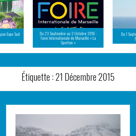
Du 23 Septembre au 3 Octobre 2016 :
apan Expo Sud
Du 1 Sept
Foire Internationale de Marseille « La
Sportive »
Étiquette :
21 Décembre 2015