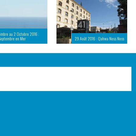
embre au 2 Octobre 2016 :
Septembre en Mer
29 Août 2016 : Qahwa Noss Noss