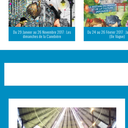
Du 29 Janvier au 26 Novembre 2017 : Les
Du 24 au 26 Février 2017 : J
dimanches de la Canebière
(8e Vague)