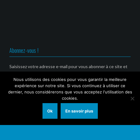
e
v
v
v
d
e
e
e
a
l
l
l
n
l
l
l
s
e
e
e
u
f
f
f
n
e
e
e
e
n
n
n
n
ê
ê
ê
o
t
t
t
u
r
r
r
v
e
e
e
Abonnez-vous !
e
)
)
)
l
l
e
f
Saisissez votre adresse e-mail pour vous abonner à ce site et
e
recevoir une notification de nouvel article par email. (Service
n
ê
Nous utilisons des cookies pour vous garantir la meilleure
gratuit)
t
r
expérience sur notre site. Si vous continuez à utiliser ce
e
Email
dernier, nous considérerons que vous acceptez l'utilisation des
)
cookies.
Ok
En savoir plus
© 2021 Tout Sur Marseille (TSM)