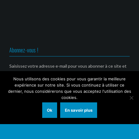
e
v
v
v
d
e
e
e
a
l
l
l
n
l
l
l
s
e
e
e
u
f
f
f
n
e
e
e
e
n
n
n
n
ê
ê
ê
o
t
t
t
u
r
r
r
v
e
e
e
Abonnez-vous !
e
)
)
)
l
l
e
f
Saisissez votre adresse e-mail pour vous abonner à ce site et
e
recevoir une notification de nouvel article par email. (Service
n
ê
Nous utilisons des cookies pour vous garantir la meilleure
gratuit)
t
r
expérience sur notre site. Si vous continuez à utiliser ce
e
Email
dernier, nous considérerons que vous acceptez l'utilisation des
)
cookies.
Ok
En savoir plus
© 2021 Tout Sur Marseille (TSM)