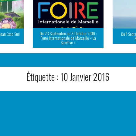
Du 23 Septembre au 3 Octobre 2016 :
apan Expo Sud
Du 1 Sept
Foire Internationale de Marseille « La
Sportive »
Étiquette :
10 Janvier 2016