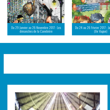
Du 29 Janvier au 26 Novembre 2017 : Les
Du 24 au 26 Février 2017 : J
dimanches de la Canebière
(8e Vague)