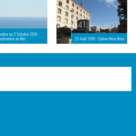
embre au 2 Octobre 2016 :
Septembre en Mer
29 Août 2016 : Qahwa Noss Noss