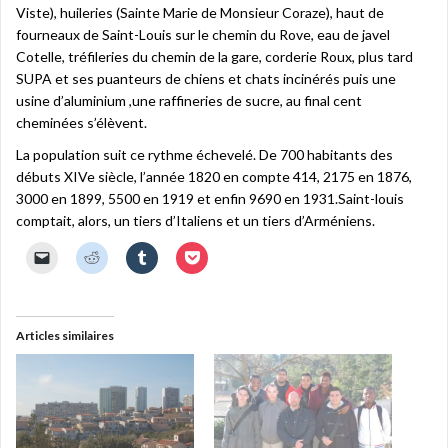
Viste), huileries (Sainte Marie de Monsieur Coraze), haut de
fourneaux de Saint-Louis sur le chemin du Rove, eau de javel
Cotelle, tréfileries du chemin de la gare, corderie Roux, plus tard
SUPA et ses puanteurs de chiens et chats incinérés puis une
usine d’aluminium ,une raffineries de sucre, au final cent
cheminées s’élèvent.
La population suit ce rythme échevelé. De 700 habitants des
débuts XIVe siècle, l’année 1820 en compte 414, 2175 en 1876,
3000 en 1899, 5500 en 1919 et enfin 9690 en 1931.Saint-louis
comptait, alors, un tiers d’Italiens et un tiers d’Arméniens.
C
C
C
C
l
l
l
l
i
i
i
i
q
q
q
q
u
u
u
u
e
e
e
e
r
z
z
z
Articles similaires
p
p
p
p
o
o
o
o
u
u
u
u
r
r
r
r
e
p
p
p
n
a
a
a
v
r
r
r
o
t
t
t