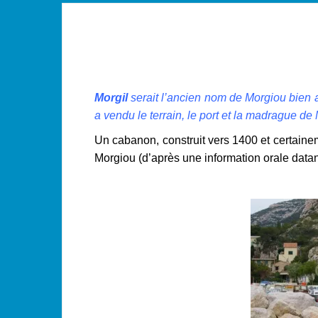
Morgil
serait l’ancien nom de Morgiou bien 
a vendu le terrain, le port et la madrague d
Un cabanon, construit vers 1400 et certainem
Morgiou (d’après une information orale datan