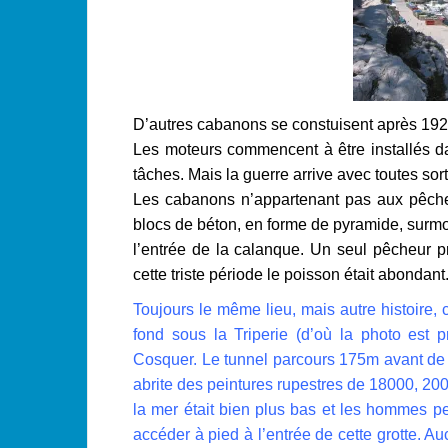
D’autres cabanons se constuisent après 1924 
Les moteurs commencent à être installés da
tâches. Mais la guerre arrive avec toutes sort
Les cabanons n’appartenant pas aux pêcheur
blocs de béton, en forme de pyramide, surmo
l’entrée de la calanque.
Un seul pêcheur pro
cette triste période le poisson était abondant
Toujours le même lieu, mais autre histoire, 
fond sous la Triperie (d’où la photo est 
Cosquer. Le tunnel parcours 175m avant de
abrite des peintures rupestres de 18000, 20
la mer était bien plus bas et les hommes pe
accéder à pied à l’entrée de cette grotte. A