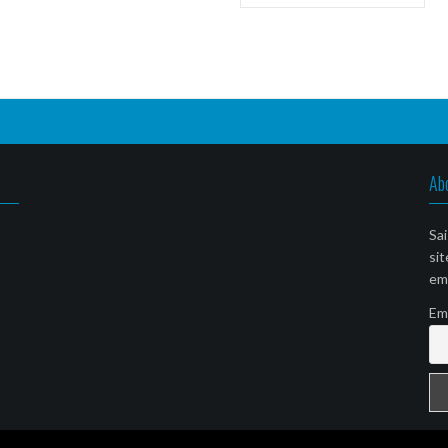
Ab
Sai
sit
ema
Em