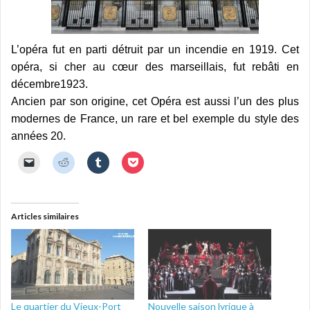
L’opéra fut en parti détruit par un incendie en 1919. Cet
opéra, si cher au cœur des marseillais, fut rebâti en
décembre1923.
Ancien par son origine, cet Opéra est aussi l’un des plus
modernes de France, un rare et bel exemple du style des
années 20.
C
C
C
C
l
l
l
l
i
i
i
i
q
q
q
q
u
u
u
u
e
e
e
e
r
z
z
z
Articles similaires
p
p
p
p
o
o
o
o
u
u
u
u
r
r
r
r
e
p
p
p
n
a
a
a
v
r
r
r
o
t
t
t
y
a
a
a
e
g
g
g
Le quartier du Vieux-Port
Nouvelle saison lyrique à