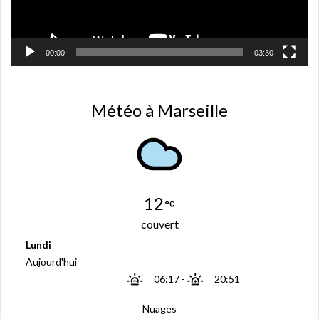
t
r
e
)
00:00
03:30
Météo à Marseille
12
couvert
Lundi
Aujourd'hui
06:17
-
20:51
Nuages