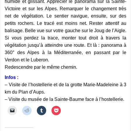
humide et glissant. Apprécier le panorama sur la Sainte-
Victoire et sur les Alpes. Remarquer le changement très
net de végétation. Le sentier navigue, ensuite, sur des
petits rochers. Le tracé est moins net. Rester attentif au
balisage. Belle vue sur votre gauche sur le Joug de l’Aigle.
Si vous perdez la trace, monter tout droit à travers la
végétation jusqu’à atteindre une route. Et là : panorama à
360° des Alpes à la Méditerranée, en passant par le
Verdon et le Luberon.
Redescendre par le même chemin.
Infos :
– Visite de l’hostellerie et de la grotte Marie-Madeleine à 3
km du Plan d’Aups.
– Visite du musée de la Sainte-Baume face à l’hostellerie.
C
C
C
C
l
l
l
l
i
i
i
i
q
q
q
q
u
u
u
u
e
e
e
e