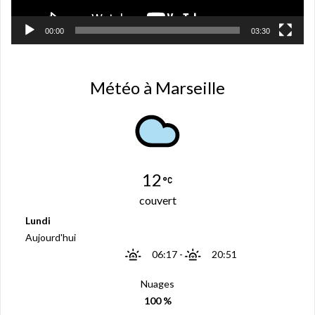
r
e
)
00:00
03:30
Météo à Marseille
12
couvert
Lundi
Aujourd'hui
06:17
-
20:51
Nuages
100 %